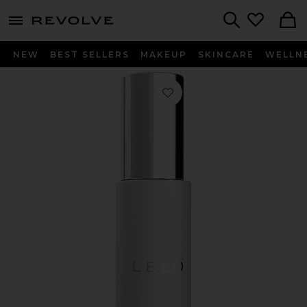
menu - shows more content
Revolve, Apparel & Fashion
Search
NEW
BEST SELLERS
MAKEUP
SKINCARE
WELLN
Favorito SPRAY DE LIMPEZA TOY