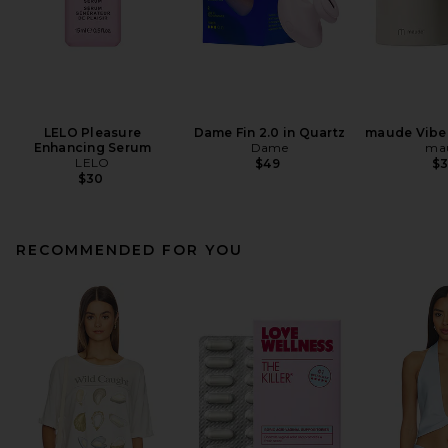
LELO Pleasure
Dame Fin 2.0 in Quartz
maude Vibe 
Enhancing Serum
Dame
ma
LELO
$49
$
$30
RECOMMENDED FOR YOU