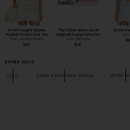
Wild Caught Oyster
The Killer: Boric Acid
Esme Ha
Market Oversized Tee
Vaginal Suppositories
LIO
The Laundry Room
Love Wellness
$
$59
$18
SAIBA MAIS
LELO
Saúde e bem-estar, Beleza
White Dr