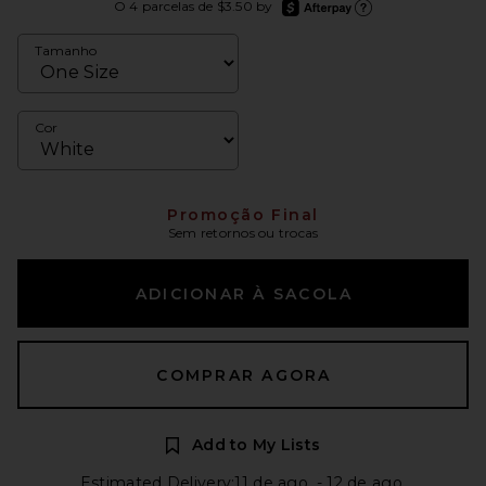
afterpay
O 4 parcelas de $3.50 by
Saiba mais sobre o Afterp
Tamanho
Cor
Promoção Final
Sem retornos ou trocas
ADICIONAR À SACOLA
COMPRAR AGORA
Add to My Lists
Estimated Delivery:11 de ago. - 12 de ago.