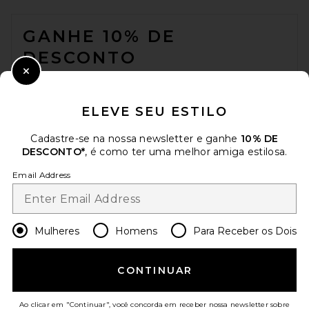
FOOTER
GANHE 10% DE
DESCONTO
Close Modal
Quando você se inscreve em nossa newsletter enviando seu e-mail.
Opte por sair a qualquer momento.
Política de Privacidade
ELEVE SEU ESTILO
Email Address
Cadastre-se na nossa newsletter e ganhe
10% DE
DESCONTO*
, é como ter uma melhor amiga estilosa.
Sign Up
Email Address
pt
USD
Change Country Regions Preferences
Mulheres
Homens
Para Receber os Dois
AJUDE-NOS A MELHORAR!
CONTINUAR
Responda uma rápida pesquisa sobre seu acesso.
Vamos lá!
Ao clicar em "Continuar", você concorda em receber nossa newsletter sobre