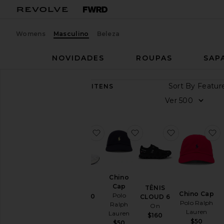
Womens
Masculino
Beleza
NOVIDADES
ROUPAS
SAP
Sort By
10,033
ITENS
Ver
Ver
tudo
Categoria
favoritoGEL-1130
favoritoChino Cap
favoritoTÊN
f
Acessórios
Athletic
Wear
Chino
Bolsas
Cap
TÊNIS
Chino Cap
Polo
GEL-1130
CLOUD 6
Beleza
Polo Ralph
Ralph
Asics
On
Lauren
BlackOwned
Lauren
$100
$160
$50
$50