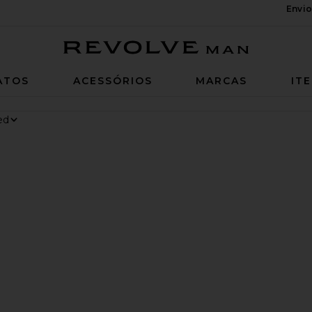
Envio
Revolve Man
ATOS
ACESSÓRIOS
MARCAS
IT
IS CLOUD 6
avoritoChino Cap