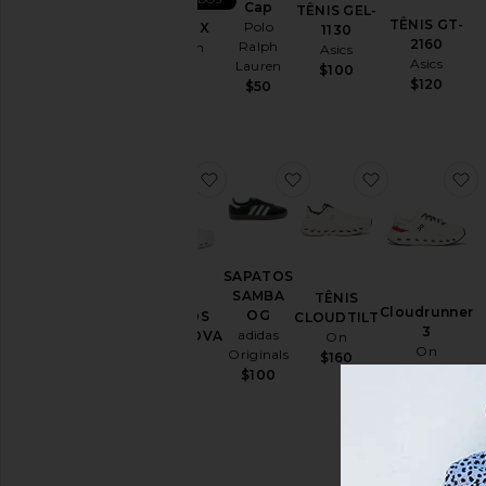
Shirts
Cap
TÊNIS GEL-
TÊNIS GT-
Polo
XT-6 GTX
1130
Sapatos
2160
Ralph
Salomon
Asics
Asics
Shorts
Lauren
$200
$100
$120
$50
Suits
Malhas
e
Tricôs
favoritoSAPATOS CLOUDNOVA 2
favoritoSAPATOS SAM
favoritoTÊN
f
Sweatshirts
& Hoodies
Swim
SAPATOS
T-
SAMBA
TÊNIS
Shirts
Cloudrunner
OG
SAPATOS
CLOUDTILT
Blusas
3
adidas
CLOUDNOVA
On
On
Originals
2
$160
Underwear
Sa
$128
$160
On
$100
Pr
$170
Tamanho
Cor