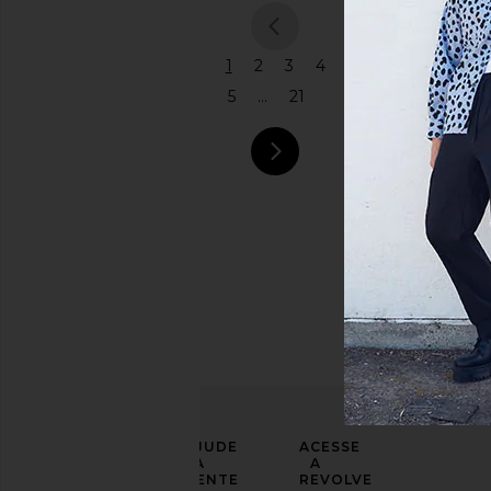
Preço
previous
1
2
3
4
5
...
21
next pa
LEVE
AJUDE
ACESSE
SEU
A
A
LOOK
GENTE
REVOLVE