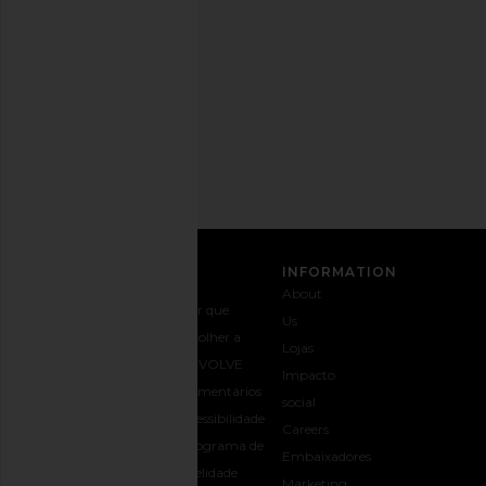
momento.
Política
de
Privacidade
Email
Address
INSCREVER-SE
ATENDIMENTO AO
INFORMATION
CLIENTE
About
Entre em
Envio e
Por que
Us
contato
entrega
escolher a
Lojas
+1-562-926-
Devoluções
REVOLVE
Impacto
5672
e trocas
Comentários
social
Opções de
Guia de
Acessibilidade
Careers
pagamento
Tamanho
Programa de
Embaixadores
Perguntas
Presentes
fidelidade
Marketing