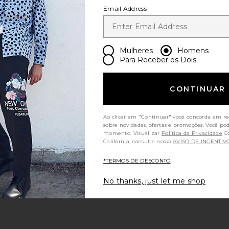
Email Address
 page
Mulheres
Homens
Para Receber os Dois
ge
CONTINUAR
Ao clicar em "Continuar" você concorda em re
sobre novidades, ofertas e promoções. Você po
momento. Visualizar
Política de Privacidade
Consumidores da
Califórnia, consulte nosso
AVISO DE INCENTIV
*TERMOS DE DESCONTO
No thanks, just let me shop