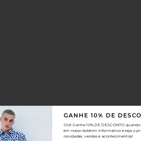
BA OG
IS CLOUDTILT
avoritoCloudrunner 3
le price:
evious price:
GANHE 10% DE DESC
Olá! Ganhe
10% DE DESCONTO
quando v
em nosso boletim informativo e seja o pr
novidades, vendas e acontecimentos!